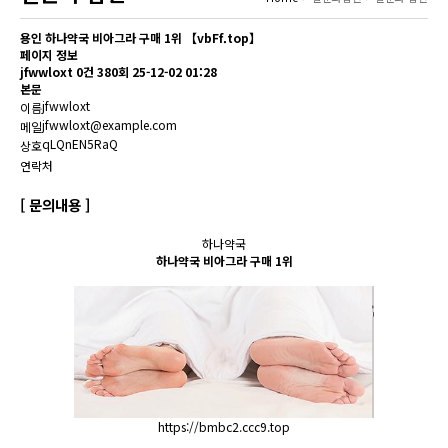
용인 하나약국 비아그라 구매 1위 【vbFf.top】
페이지 정보
jfwwloxt
0건
380회
25-12-02 01:28
본문
jfwwloxt
이름
jfwwloxt@example.com
메일
qLQnEN5RaQ
상호
연락처
[ 문의내용 ]
하나약국
하나약국 비아그라 구매 1위
https://bmbc2.ccc9.top