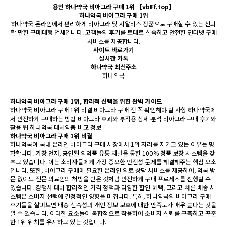
용인 하나약국 비아그라 구매 1위 【vbFf.top】
하나약국 비아그라 구매 1위
하나약국 온라인에서 편리하게 비아그라 및 시알리스 정품으로 구매할 수 있는 신뢰
할 만한 구매대행 업체입니다. 고객들의 후기를 토대로 신속하고 안전한 인터넷 구매
서비스를 제공합니다.
사이트 바로가기
실시간 카톡
하나약국 최신주소
하나약국
하나약국 비아그라 구매 1위, 합리적 선택을 위한 완벽 가이드
하나약국 비아그라 구매 1위 비결 비아그라 구매 전 꼭 확인해야 할 사항 하나약국에
서 안전하게 구매하는 방법 비아그라 효과와 부작용 상세 분석 비아그라 구매 후기와
활용 팁 하나약국 대체약품 비교 정보
하나약국 비아그라 구매 1위 비결
하나약국이 국내 온라인 비아그라 구매 시장에서 1위 자리를 지키고 있는 이유는 명
확합니다. 가장 먼저, 공인된 의약품 유통 채널을 통한 100% 정품 보장 시스템을 갖
추고 있습니다. 이는 소비자들에게 가장 중요한 안전성 문제를 해결해주는 핵심 요소
입니다. 또한, 비아그라 구매에 필요한 온라인 의료 상담 서비스를 제공하여, 약국 방
문 없이도 전문 의료인의 처방을 받은 것처럼 안전하게 구매 프로세스를 진행할 수
있습니다. 경쟁사 대비 합리적인 가격 정책과 다양한 할인 혜택, 그리고 빠른 배송 시
스템은 소비자 선택에 결정적인 영향을 미칩니다. 특히, 하나약국의 비아그라 구매
후기들을 살펴보면 배송 신속성과 개인 정보 보호에 대한 만족도가 매우 높다는 것을
알 수 있습니다. 이러한 요소들이 복합적으로 작용하여 소비자 신뢰를 구축하고 꾸준
한 1위 위치를 유지하고 있는 것입니다.