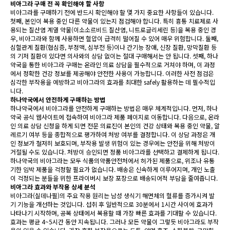
비아그라 구매 전 꼭 확인해야 할 사항
비아그라를 구매하기 전에 반드시 확인해야 할 몇 가지 중요한 사항들이 있습니다.
첫째, 본인이 복용 중인 다른 약물이 있는지 점검해야 합니다. 특히 흉통 치료제로 사
용되는 질산염 계열 약물(이소소르비드 질산염, 니트로글리세린 등)을 복용 중인 경
우, 비아그라와 함께 사용하면 혈압이 급격히 떨어질 수 있어 매우 위험합니다. 둘째,
심혈관계 질환(협심증, 부정맥, 심부전 등)이나 간기능 장애, 신장 질환, 망막질환 등
의 기저 질환이 있다면 의사와의 상담 없이는 절대 구매해서는 안 됩니다. 셋째, 하나
약국을 통한 비아그라 구매는 온라인 의료 상담을 필수적으로 거쳐야 하며, 이 과정
에서 정확한 건강 정보를 제공해야 안전한 사용이 가능합니다. 이러한 사전 점검은
심각한 부작용을 예방하고 비아그라의 효과를 최대한 safely 활용하는 데 필수적입
니다.
하나약국에서 안전하게 구매하는 방법
하나약국에서 비아그라를 안전하게 구매하는 방법은 매우 체계적입니다. 먼저, 하나
약국 공식 웹사이트에 접속하여 비아그라 제품 페이지로 이동합니다. 다음으로, 온라
인 의료 상담 신청을 하게 되면 전문 의료진이 본인의 건강 상태와 복용 중인 약물, 알
레르기 여부 등을 종합적으로 평가하여 처방 여부를 결정합니다. 이 상담 과정은 개
인 정보가 철저히 보호되며, 부작용 발생 위험이 있는 경우에는 안전을 위해 처방이
거절될 수도 있습니다. 처방이 승인되면 정품 비아그라를 선택하고 결제하게 됩니다.
하나약국의 비아그라는 모두 식품의약품안전처에서 허가된 제품으로, 위조나 유통
기한 임박 제품을 걱정할 필요가 없습니다. 배송은 신속하게 이루어지며, 개인 노출
이 걱정되는 분들을 위한 프라이버시 보장 포장으로 배송되어적 부담을 줄여줍니다.
비아그라 효과와 부작용 상세 분석
비아그라(실데나필)의 주요 작용 원리는 남성 생식기 해면체의 혈류를 증가시켜 발
기 기능을 개선하는 것입니다. 섭취 후 일반적으로 30분에서 1시간 사이에 효과가
나타나기 시작하며, 공복 상태에서 복용할 때 가장 빠른 효과를 기대할 수 있습니다.
효과는 평균 4~5시간 동안 지속됩니다. 그러나 모든 약물이 그렇듯 비아그라도 부작