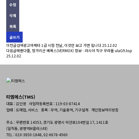
수정
삭제
목록
글쓰기
이전글
검색광고마케터 1급 시험 전날, 이것만 보고 가면 됩니다
25.12.02
다음글
메벤다졸, 헝가리산 베목스(VERMOX) 정보 - 러시아 직구 우라몰 ulaG9.top
25.12.02
티엠에스(TMS)
대표 : 김인영 사업자등록번호 : 119-03-87414
업태 : 도매업, 서비스 종목 : 무역, 기술용역, 기구설계
개인정보처리방침
주소 : 우편번호 14353, 경기도 광명시 덕안로104번길 17, 1411호
(일직동, 광명역M클러스터)
TEL : 010-3850-1848, 02-6676-4560