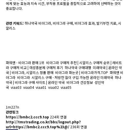
에게 맞는 효능과 지속 시간, 부작용 프로필을 종합적으로 고려하여 선택하는 것이
중요합니다.
관련 키워드:
하나약국 비아그라, 비아그라 구매, 비아그라 효과, 발기부전 치료, 시
알리스
파워맨 - 비아그라 판매 1위
비아그라 구매처 추천 | 시알리스 구매처 순위 | 레비트
라 구매처 비교 | 여성흥분제 구매처 후기
하나약국 구매대행
미래약국 | 온라인 약
국 | 비아그라, 시알리스 정품 판매
비아그라 파는곳 | 비아그라가격.TOP
파워맨 비
아그라
비아그라
시알리스 구매 - 처방전 없이 구입 가능한 온라인 미래약국
하나
약국 | 비아그라 구매 사이트 | 온라인 약국
비아그라 건강정보
성인약
국
viaa03
viaa04
viaa01
viaa02
viaa05
1m227n
관련링크
https://bmbc2.ccc9.top
224회 연결
http://tmstrading.co.kr/bbs/logout.php?
url=https://bmbc2.ccc9.top%23@/
236회 연결