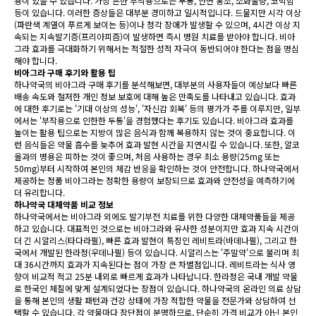
용이 있을 수 있습니다. 가장 흔한 부작용으로는 두통, 안면 홍조, 소화불량, 코막힘
등이 있습니다. 이러한 증상들은 대부분 경미하고 일시적입니다. 드물지만 시각 이상
(파란색 계열이 푸르게 보이는 등)이나 청각 장애가 발생할 수 있으며, 4시간 이상 지
속되는 지속발기증(프리아피즘)이 발생하면 즉시 병원 치료를 받아야 합니다. 비아
그라 효과를 극대화하기 위해서는 적절한 성적 자극이 동반되어야 한다는 점을 명심
해야 합니다.
비아그라 구매 후기와 활용 팁
하나약국의 비아그라 구매 후기를 분석해보면, 대부분의 사용자들이 예상보다 빠른
배송 속도와 철저한 개인 정보 보호에 대해 높은 만족도를 나타내고 있습니다. 효과
에 대한 후기로는 '기대 이상의 성능', '자신감 회복' 등의 평가가 주를 이루지만, 일부
에서는 '부작용으로 인한한 두통'을 경험했다는 후기도 있습니다. 비아그라 효과를
높이는 활용 팁으로는 지방이 많은 음식과 함께 복용하지 않는 것이 중요합니다. 이
런 음식들은 약물 흡수를 늦추어 효과 발현 시간을 지연시킬 수 있습니다. 또한, 알코
올과의 병용은 피하는 것이 좋으며, 처음 사용하는 경우 최소 용량(25mg 또는
50mg)부터 시작하여 본인의 체감 반응을 확인하는 것이 안전합니다. 하나약국에서
제공하는 정품 비아그라는 정확한 용량이 보장되므로 효과와 안전성을 예측하기에
더 유리합니다.
하나약국 대체약품 비교 정보
하나약국에서는 비아그라 외에도 발기부전 치료를 위한 다양한 대체약품들을 제공
하고 있습니다. 대표적인 것으로는 비아그라와 유사한 성분이지만 효과 지속 시간이
더 긴 시알리스(타다라필), 빠른 효과 발현이 특징인 레비트라(바데나필), 그리고 한
국에서 개발된 한라정(우데나필) 등이 있습니다. 시알리스는 '주말약'으로 불리며 최
대 36시간까지 효과가 지속된다는 점이 가장 큰 차별점입니다. 레비트라는 식사 영
향이 비교적 적고 25분 내외로 빠르게 효과가 나타납니다. 한라정은 국내 개발 약물
로 한국인 체질에 맞게 설계되었다는 장점이 있습니다. 하나약국의 온라인 의료 상담
을 통해 본인의 생활 패턴과 건강 상태에 가장 적합한 약물을 전문가와 상담하여 선
택할 수 있습니다. 각 약물마다 장단점이 분명하므로, 단순히 가격 비교가 아닌 본인