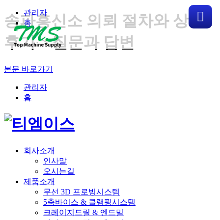
관리자
송파흥신소 의뢰 절차와 상담
홈
메
후기 > 질문과 답변
뉴
본문 바로가기
관리자
홈
회사소개
인사말
오시는길
제품소개
무선 3D 프로빙시스템
5축바이스 & 클램핑시스템
크레이지드릴 & 엔드밀