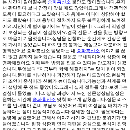
는 시간이 길어질수록
송파흥신소
불안도 많아졌습니다.혼자
서 판단하다 보니 감정이 앞설 때도 많았어요.그래서 객관적인
도움이 필요하다고 느꼈습니다.처음에는 어디에 상담해야 할
지도 몰랐습니다.비용부터 절차까지 모두 불투명하게 느껴졌
어요.지인에게 털어놓기에도 부담이 컸습니다.그래서 익명성
이 보장되는 상담이 절실했어요.결국 전문 기관을 찾는 방향으
로 마음이 기울었습니다.상담을 신청하는 순간에도 긴장은 쉽
게 가시지 않았습니다.하지만 첫 통화는 예상보다 차분하게 진
행되었어요.송파흥신소 담당자는 내
송파흥신소
이야기를 끊
지 않고 끝까지 들어줬습니다.질문도 구체적이어서 상황이 더
명확해졌어요.이때부터 방향을 잡을 수 있다는 안도감이 생겼
습니다.무엇보다 “지금부터 함께 해결하자”는 말이 힘이 되었
습니다.문제를 비난하거나 과장하지 않는 태도였어요.현실적
인 조언이 중심이라 신뢰가 높아졌습니다.가능성과 한계를 먼
저 설명해 준 점도 좋았어요.그래서 실제 절차를 알아보겠다는
결심이 들었습니다.​2. 상담 과정에서 느낀 전문성​​상담일정은
원하는 시간에
송파흥신소
맞춰 빠르게 잡혔습니다.질문 리스
트를 안내받아 준비 부담도 적었어요.특히 여성탐정 배치가 가
능하다는 점이 인상적이었습니다.섬세한 접근이 필요하다는
설명에 공감했어요.그래서 이야기하기 더 편안한 분위기가 만
들어졌습니다.현장 상황과 연락 패턴을 중심으로 분석이 진행
되었습니다.그 과정에서 송파흥신소 절차가 체계적이라는 걸