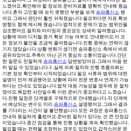
느꼈어요.확인해야 할 정보와 준비자료를 명확히 안내해 줬습
니다.혼자 고민할 때 보지 못했던 부분을 보게
송파흥신소
됐
어요.그래서 판단이 훨씬 쉬워졌습니다.필요하다면 자료 확보
방향도 함께 제시해 줬습니다.법적으로 문제가 없는 범위만을
강조했어요.절차와 타이밍의 중요성도 상세히 알려줬습니다.
상황에 따라 디지털 증거 확보 가능 여부도 안내됐어요.이 모
든 정보가 불안을 조금씩 줄여줬습니다.진행 중에는 연락이 끊
기지 않았습니다.상황 변화가 생기면 송파흥신소 측에서 바로
공유되었어요.추측이 아닌 근거 중심의 소통이었습니다.간단
한 질문도 친절하게
송파흥신소
답변받았어요.그래서 마음 편
히 맡길 수 있었습니다.​​3. 실제 의뢰 절차와 진행 흐름​​의뢰는
기본 정보 확인부터 시작되었습니다.필요 서류와 범위에 대한
설명이 먼저 제공됐어요.상황에 따라 전문 변호사 연계가 가능
하다는 안내도 있었습니다.법적 대응 가능성을 염두에 둔 절차
였어요.복잡한 사안일수록 이런 준비가 중요하다고 느꼈습니
다.진행 일정은 단계별로 구체적으로 안내됐습니다.각 단계에
서 예상되는 변수도 미리
송파흥신소
설명됐어요.그래서 결과
를 기다리는 시간이 덜 불안했습니다.모든 과정은 송파흥신소
안내와 동일하게 흘렀어요.준비된 절차가 있다는 건 큰 안정감
이었습니다.중간 점검을 통해 진행 상황을 계속 확인했습니다.
필요할 때는 전략을 조정하는 경우도 있었어요.갑작스러운 문